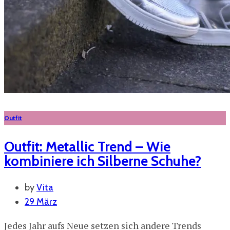
Outfit
Outfit: Metallic Trend – Wie
kombiniere ich Silberne Schuhe?
by
Vita
29 März
Jedes Jahr aufs Neue setzen sich andere Trends