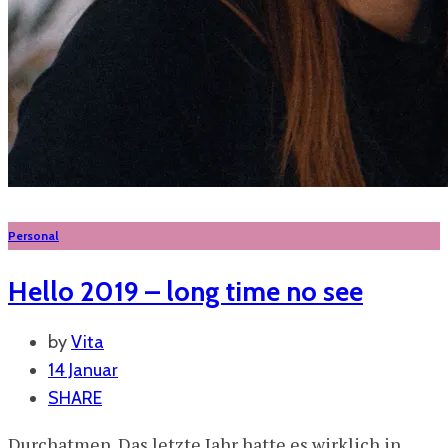
Personal
Hello 2019 – long time no see
by
Vita
14 Januar
SHARE
Durchatmen. Das letzte Jahr hatte es wirklich in