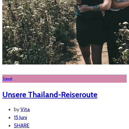
Travel
Unsere Thailand-Reiseroute
by
Vita
15 Juni
SHARE