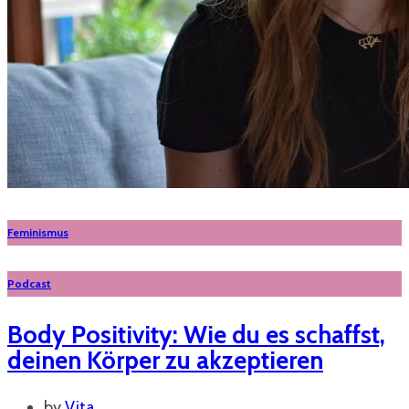
Feminismus
Podcast
Body Positivity: Wie du es schaffst,
deinen Körper zu akzeptieren
by
Vita