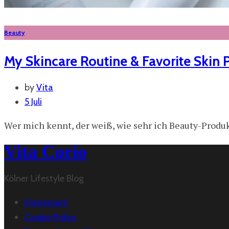
Beauty
My Skincare Routine & Favorite Skin 
by
Vita
5 Juli
Wer mich kennt, der weiß, wie sehr ich Beauty-Produkt
Vita Corio
Kölner Lifestyle Blog
Impressum
Cookie Policy