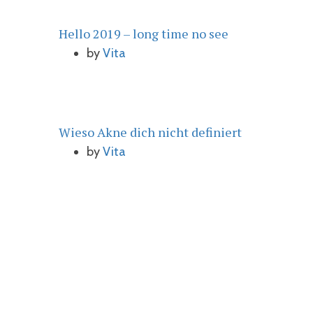
Hello 2019 – long time no see
by
Vita
Wieso Akne dich nicht definiert
by
Vita