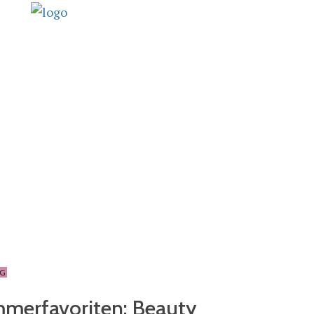
NG
merfavoriten: Beauty