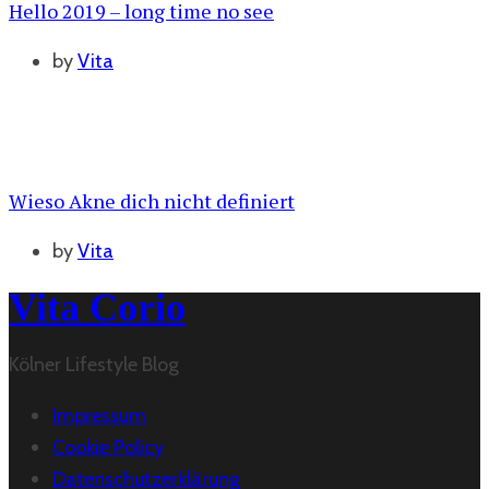
Hello 2019 – long time no see
by
Vita
Wieso Akne dich nicht definiert
by
Vita
Vita Corio
Kölner Lifestyle Blog
Impressum
Cookie Policy
Datenschutzerklärung