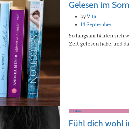
Gelesen im So
by
Vita
14 September
So langsam häufen sich wi
Zeit gelesen habe, und da
Lifestyle
Fühl dich wohl 