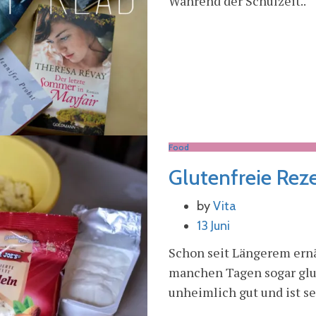
Während der Schulzeit..
Food
Glutenfreie Rez
by
Vita
13 Juni
Schon seit Längerem ern
manchen Tagen sogar glut
unheimlich gut und ist seh