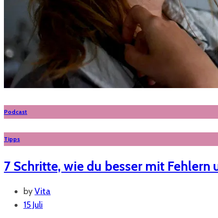
Podcast
Tipps
7 Schritte, wie du besser mit Fehler
by
Vita
15 Juli