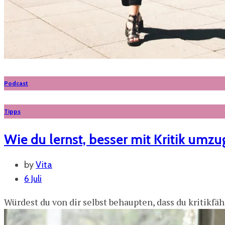
Podcast
Tipps
Wie du lernst, besser mit Kritik umz
by
Vita
6 Juli
Würdest du von dir selbst behaupten, dass du kritikfä