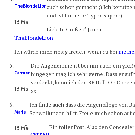
TheBlondeLion
auch schon gemacht ;) Ich benutze 
und ist für helle Typen super :)
18 Mai
Liebste Grüße :* Joana
TheBlondeLion
Ich würde mich riesig freuen, wenn du bei
meine
Die Augencreme ist bei mir auch ein groß
Carmen
hingegen mag ich sehr gerne! Dass er aufhe
verdeckt, kann ich den BB Roll-On Conceal
18 Mai
xx
Ich finde auch dass die Augenpflege von Ba
Marie
Schwellungen hilft. Freue mich schon auf d
Ein toller Post. Also den Conceale
18 Mai
Kristina D