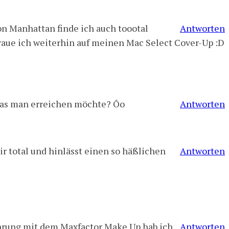
n Manhattan finde ich auch toootal
Antworten
traue ich weiterhin auf meinen Mac Select Cover-Up :D
s was man erreichen möchte? Ôo
Antworten
r total und hinlässt einen so häßlichen
Antworten
fahrung mit dem Maxfactor Make Up hab ich
Antworten