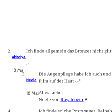
Ich finde allgemein das Bronzer nicht gli
akitojya.
J.
18 Mai
Die Augenpflege habe ich auch und 
Neele
Film auf der Haut -.-*
Alles Liebe,
18 Mai
Neele von
Royalcoeur
♥
Ich finde solche Posts super! Beina