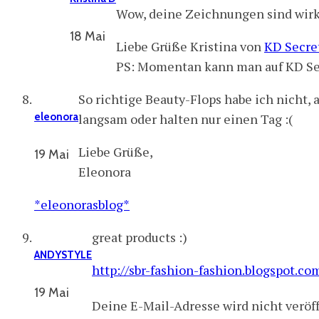
Wow, deine Zeichnungen sind wirkli
18 Mai
Liebe Grüße Kristina von
KD Secre
PS: Momentan kann man auf KD Se
So richtige Beauty-Flops habe ich nicht,
eleonora
langsam oder halten nur einen Tag :(
Liebe Grüße,
19 Mai
Eleonora
*eleonorasblog*
great products :)
ANDYSTYLE
http://sbr-fashion-fashion.blogspot.co
19 Mai
Deine E-Mail-Adresse wird nicht veröff