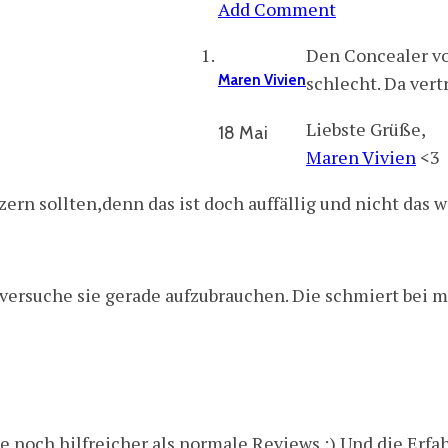
Add Comment
Den Concealer vo
Maren Vivien
schlecht. Da ver
Liebste Grüße,
18 Mai
Maren Vivien
<3
tzern sollten,denn das ist doch auffällig und nicht da
versuche sie gerade aufzubrauchen. Die schmiert bei mi
he noch hilfreicher als normale Reviews :) Und die Er