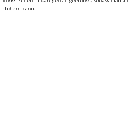
Bilder schon in Kategorien geordnet, sodass man da
stöbern kann.