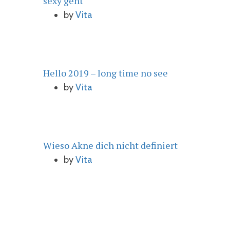
sexy geht
by
Vita
Hello 2019 – long time no see
by
Vita
Wieso Akne dich nicht definiert
by
Vita