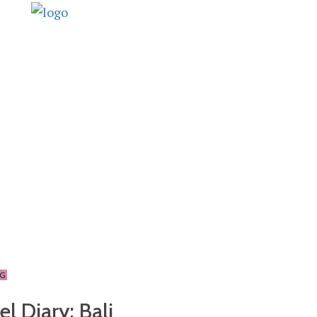
NG
el Diary: Bali