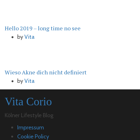
Hello 2019 – long time no see
by
Vita
Wieso Akne dich nicht definiert
by
Vita
Vita Corio
Kölner Lifestyle Blog
Impressum
Cookie Policy