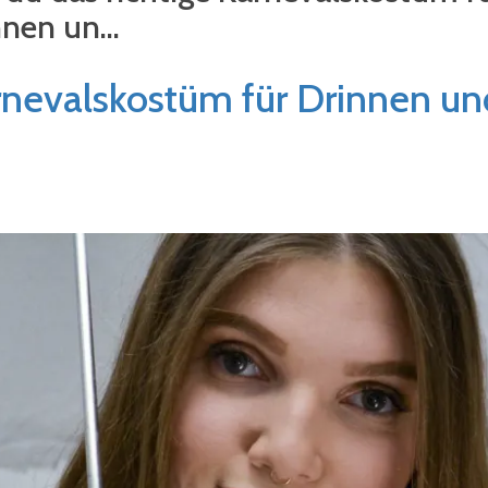
nen un...
arnevalskostüm für Drinnen u