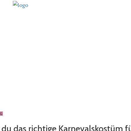
NG
du das richtige Karnevalskostüm f