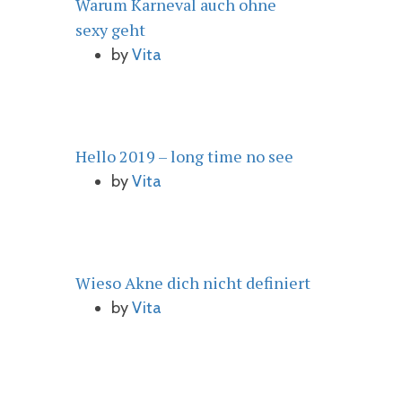
Warum Karneval auch ohne
sexy geht
by
Vita
Hello 2019 – long time no see
by
Vita
Wieso Akne dich nicht definiert
by
Vita