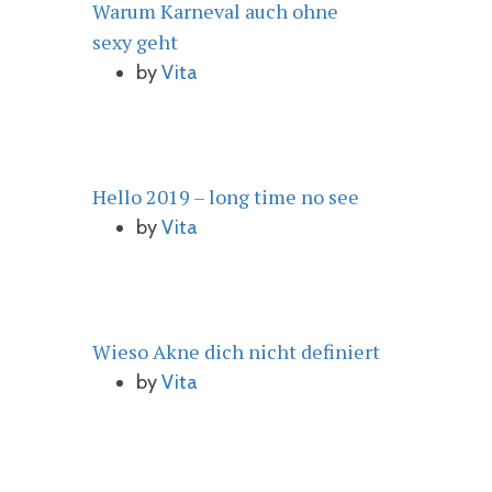
Warum Karneval auch ohne
sexy geht
by
Vita
Hello 2019 – long time no see
by
Vita
Wieso Akne dich nicht definiert
by
Vita