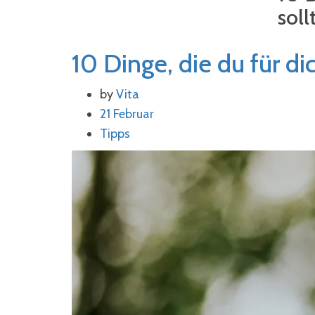
soll
10 Dinge, die du für di
by
Vita
21 Februar
Tipps