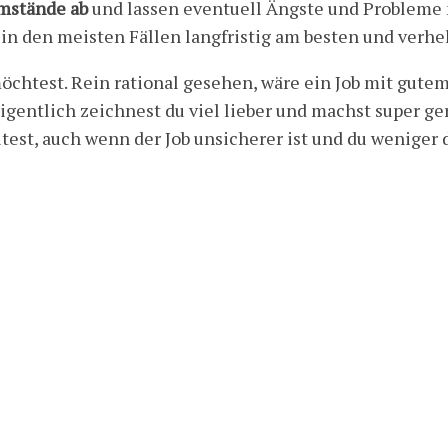
mstände ab
und lassen eventuell Ängste und Probleme mi
n den meisten Fällen langfristig am besten und verhel
öchtest. Rein rational gesehen, wäre ein Job mit gute
eigentlich zeichnest du viel lieber und machst super g
olltest, auch wenn der Job unsicherer ist und du wenige